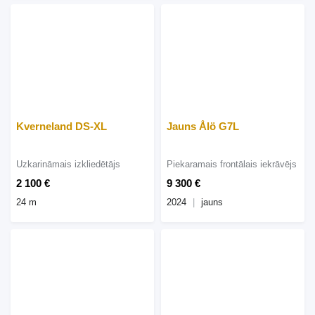
Kverneland DS-XL
Jauns Ålö G7L
Uzkarināmais izkliedētājs
Piekaramais frontālais iekrāvējs
2 100 €
9 300 €
24 m
2024
jauns