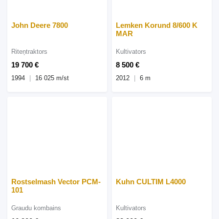
John Deere 7800
Lemken Korund 8/600 K
MAR
Riteņtraktors
Kultivators
19 700 €
8 500 €
1994
16 025 m/st
2012
6 m
Rostselmash Vector PCM-
Kuhn CULTIM L4000
101
Graudu kombains
Kultivators