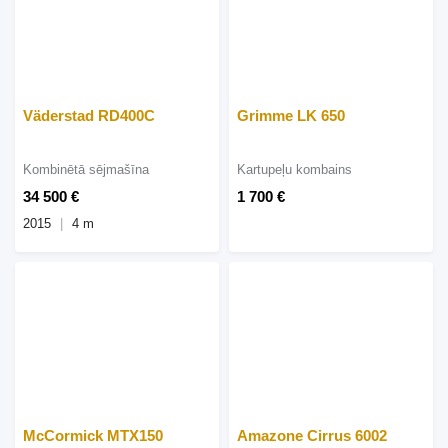
Väderstad RD400C
Grimme LK 650
Kombinētā sējmašīna
Kartupeļu kombains
34 500 €
1 700 €
2015
4 m
McCormick MTX150
Amazone Cirrus 6002