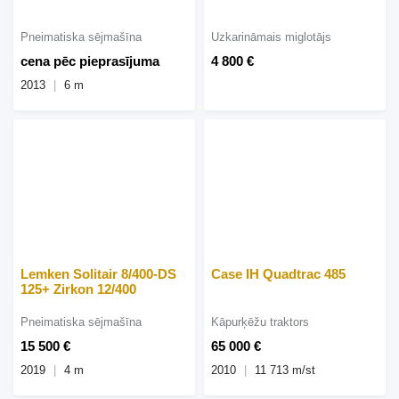
Pneimatiska sējmašīna
Uzkarināmais miglotājs
cena pēc pieprasījuma
4 800 €
2013
6 m
Lemken Solitair 8/400-DS
Case IH Quadtrac 485
125+ Zirkon 12/400
Pneimatiska sējmašīna
Kāpurķēžu traktors
15 500 €
65 000 €
2019
4 m
2010
11 713 m/st