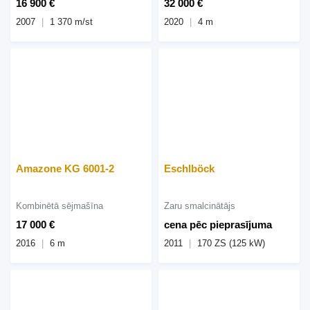
16 900 €
32 000 €
2007
1 370 m/st
2020
4 m
Amazone KG 6001-2
Eschlböck
Kombinētā sējmašīna
Zaru smalcinātājs
17 000 €
cena pēc pieprasījuma
2016
6 m
2011
170 ZS (125 kW)