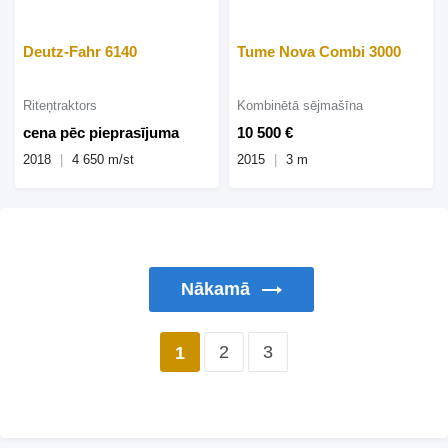
Deutz-Fahr 6140
Tume Nova Combi 3000
Riteņtraktors
Kombinētā sējmašīna
cena pēc pieprasījuma
10 500 €
2018
4 650 m/st
2015
3 m
Nākamā
2
3
1