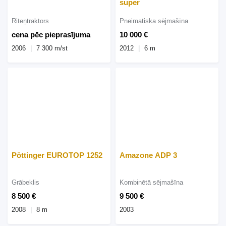
super
Riteņtraktors
Pneimatiska sējmašīna
cena pēc pieprasījuma
10 000 €
2006
7 300 m/st
2012
6 m
Pöttinger EUROTOP 1252
Amazone ADP 3
Grābeklis
Kombinētā sējmašīna
8 500 €
9 500 €
2008
8 m
2003