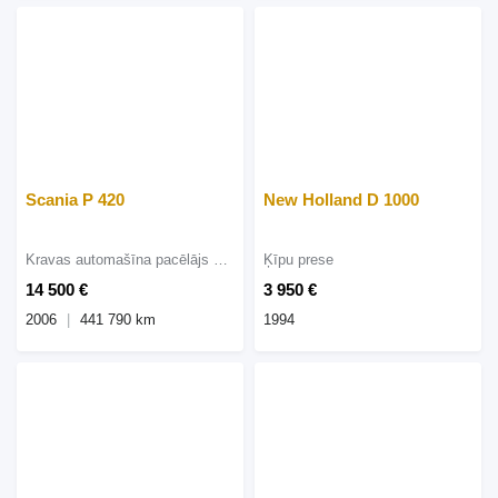
Scania P 420
New Holland D 1000
Kravas automašīna pacēlājs ar āķi
Ķīpu prese
14 500 €
3 950 €
2006
441 790 km
1994