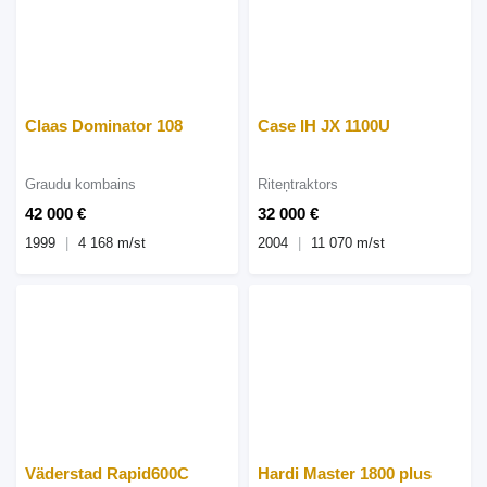
Claas Dominator 108
Case IH JX 1100U
Graudu kombains
Riteņtraktors
42 000 €
32 000 €
1999
4 168 m/st
2004
11 070 m/st
Väderstad Rapid600C
Hardi Master 1800 plus