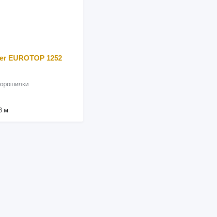
ger EUROTOP 1252
ворошилки
8 м