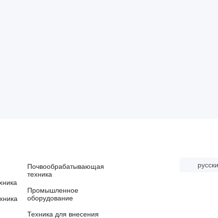
русск
Почвообрабатывающая
техника
хника
Промышленное
оборудование
хника
Техника для внесения