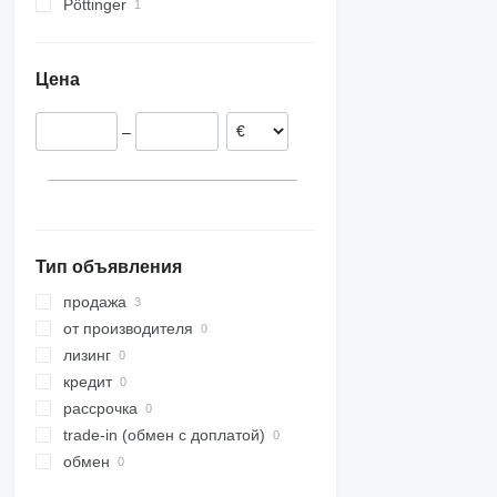
Pöttinger
D-series
Eurotop
Цена
–
Тип объявления
продажа
от производителя
лизинг
кредит
рассрочка
trade-in (обмен с доплатой)
обмен