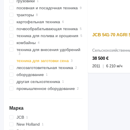
грузовики
посевная и посадочная техника
крюковые мультилифты
тракторы
посевные комплексы
картофельная техника
сеялки сплошного высева
тракторы колесные
пневматические
почвообрабатывающая техника
тракторы гусеничные
картофелеуборочные
сеялки сплошного высева
комбайны
JCB 541-70 AGRI
техника для полива и орошения
стерневые культиваторы
механические
приемные бункеры
комбайны
культиваторы
опрыскиватели прицепные
техника для внесения удобрений
опрыскиватели навесные
зерноуборочные комбайны
Сельскохозяйственны
38 500 €
техника для заготовки сена
разбрасыватели минеральных
удобрений
2011
6 210 м/ч
лесозаготовительная техника
пресс-подборщики тюковые
разбрасыватели жидких
разбрасыватели удобрений
оборудование
грабли ворошилки
измельчители веток
удобрений
навесные
другая сельхозтехника
сельскохозяйственные
оборудование для
погрузчики
сельхозтехники
промышленное оборудование
навесные фронтальные
конвейерное оборудование
погрузчики
оборудование для пищевой
транспортеры
промышленности
Марка
оборудование для
JCB
переработки
сельхозпродукции
New Holland
541
сортировочные машины