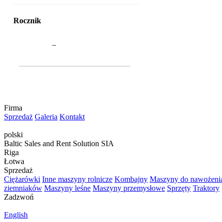
Rocznik
–
Firma
Sprzedaż
Galeria
Kontakt
polski
Baltic Sales and Rent Solution SIA
Riga
Łotwa
Sprzedaż
Ciężarówki
Inne maszyny rolnicze
Kombajny
Maszyny do nawożeni
ziemniaków
Maszyny leśne
Maszyny przemysłowe
Sprzęty
Traktory
Zadzwoń
English