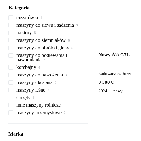
Kategoria
ciężarówki
maszyny do siewu i sadzenia
ciężarówki hakowce
traktory
agregaty uprawowo siewne
maszyny do ziemniaków
siewniki pneumatyczne
ciągniki kołowe
maszyny do obróbki gleby
siewniki mechaniczne
ciągniki gąsienicowe
kombajny do ziemniaków
Nowy Ålö G7L
maszyny do podlewania i
kosze przyjęciowe
agregaty ścierniskowe
nawadniania
kultywatory
kombajny
opryskiwacze zaczepiane
Ładowacz czołowy
maszyny do nawożenia
opryskiwacze zawieszane
kombajny do zboża
maszyny dla siana
rozsiewacze nawozów
9 300 €
maszyny leśne
rozsiewacze nawozów
prasy kostkujące
rozsiewacze nawozów
2024
nowy
płynnych
zawieszane
sprzęty
zgrabiarki
rozdrabniarki do gałęzi
inne maszyny rolnicze
ładowarki rolnicze
sprzęt do maszyn rolniczych
maszyny przemysłowe
ładowacze czołowe
przenośniki
maszyny dla przemysłu
przenośniki rolnicze
spożywczego
Marka
sprzęt do przetwórstwa