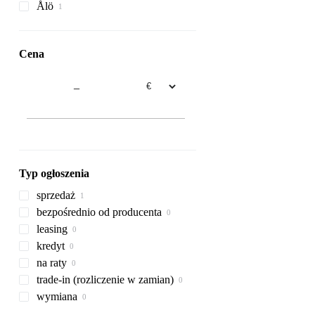
Ålö
rolnego
sortowniki
Cena
–
Typ ogłoszenia
sprzedaż
bezpośrednio od producenta
leasing
kredyt
na raty
trade-in (rozliczenie w zamian)
wymiana