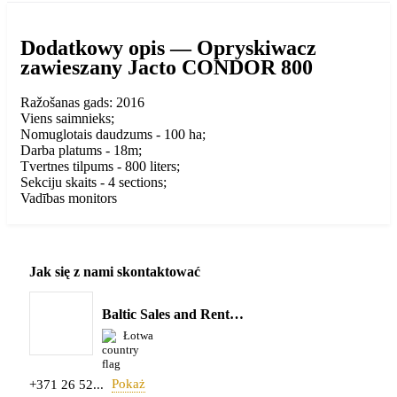
Dodatkowy opis — Opryskiwacz
zawieszany Jacto CONDOR 800
Ražošanas gads: 2016
Viens saimnieks;
Nomuglotais daudzums - 100 ha;
Darba platums - 18m;
Tvertnes tilpums - 800 liters;
Sekciju skaits - 4 sections;
Vadības monitors
Jak się z nami skontaktować
Baltic Sales and Rent Solution SIA
Łotwa
Pokaż
+371 26 52...