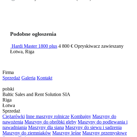
Podobne ogłoszenia
Hardi Master 1800 plus
4 800 €
Opryskiwacz zawieszany
Łotwa, Riga
Firma
Sprzedaż
Galeria
Kontakt
polski
Baltic Sales and Rent Solution SIA
Riga
Łotwa
Sprzedaż
Ciężarówki
Inne maszyny rolnicze
Kombajny
Maszyny do
nawożenia
Maszyny do obróbki gleby
Maszyny do podlewania i
nawadniania
Maszyny dla siana
Maszyny do siewu i sadzenia
Maszyny do ziemniaków
Maszyny leśne
Maszyny przemysłowe