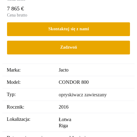
7 865 €
Cena brutto
Skontaktuj się z nami
Zadzwoń
Marka:
Jacto
Model:
CONDOR 800
Typ:
opryskiwacz zawieszany
Rocznik:
2016
Lokalizacja:
Łotwa
Riga