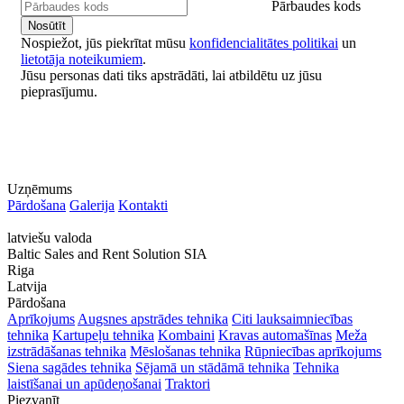
Pārbaudes kods
Nospiežot, jūs piekrītat mūsu
konfidencialitātes politikai
un
lietotāja noteikumiem
.
Jūsu personas dati tiks apstrādāti, lai atbildētu uz jūsu
pieprasījumu.
Uzņēmums
Pārdošana
Galerija
Kontakti
latviešu valoda
Baltic Sales and Rent Solution SIA
Riga
Latvija
Pārdošana
Aprīkojums
Augsnes apstrādes tehnika
Citi lauksaimniecības
tehnika
Kartupeļu tehnika
Kombaini
Kravas automašīnas
Meža
izstrādāšanas tehnika
Mēslošanas tehnika
Rūpniecības aprīkojums
Siena sagādes tehnika
Sējamā un stādāmā tehnika
Tehnika
laistīšanai un apūdeņošanai
Traktori
Piezvanīt